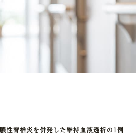
膿性脊椎炎を併発した維持血液透析の1例