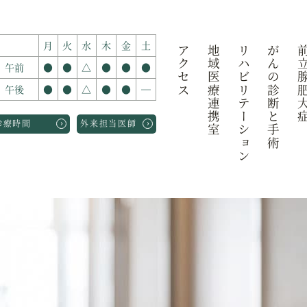
月
火
水
木
金
土
アクセス
地域医療連携室
リハビリテーション
がんの診断と手術
前立腺肥
午前
●
●
△
●
●
●
午後
●
●
△
●
●
―
›
›
診療時間
外来担当医師