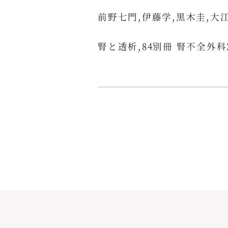
前野七門,伊藤学,黒木圭,大
腎と透析,84別冊 腎不全外科2018