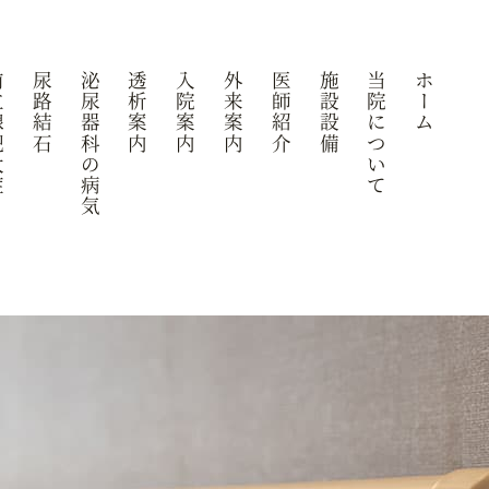
大症
尿路結石
泌尿器科の病気
透析案内
入院案内
外来案内
医師紹介
施設設備
当院について
ホーム