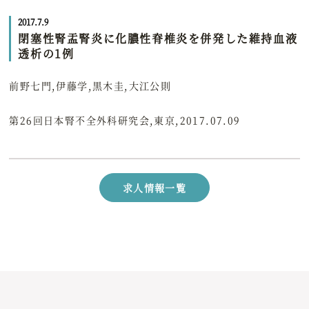
2017.7.9
閉塞性腎盂腎炎に化膿性脊椎炎を併発した維持血液
透析の1例
前野七門,伊藤学,黒木圭,大江公則
第26回日本腎不全外科研究会,東京,2017.07.09
求人情報一覧