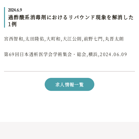
2024.6.9
過酢酸系消毒剤におけるリバウンド現象を解消した
1例
宮西智和,太田隆佑,大町和,大江公則,前野七門,丸晋太朗
第69回日本透析医学会学術集会・総会,横浜,2024.06.09
求人情報一覧