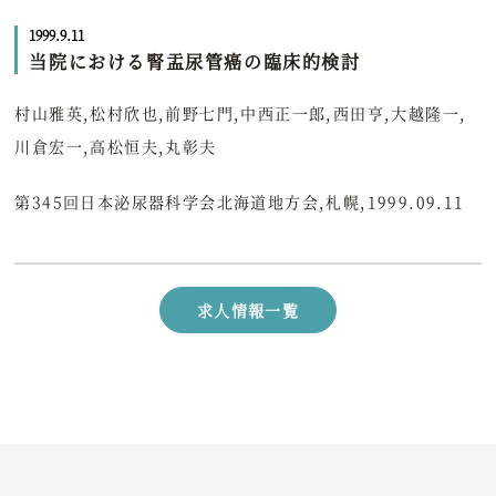
1999.9.11
当院における腎盂尿管癌の臨床的検討
村山雅英,松村欣也,前野七門,中西正一郎,西田亨,大越隆一,
川倉宏一,高松恒夫,丸彰夫
第345回日本泌尿器科学会北海道地方会,札幌,1999.09.11
求人情報一覧