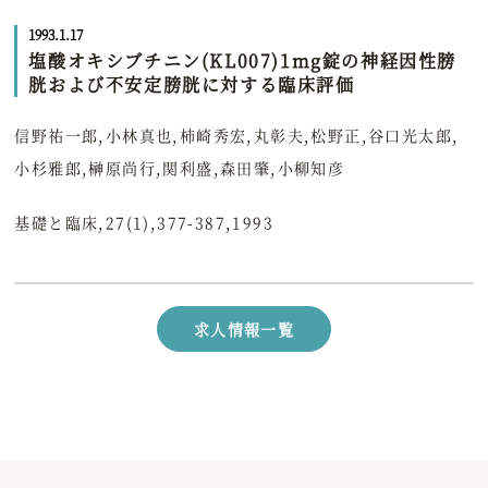
1993.1.17
塩酸オキシブチニン(KL007)1mg錠の神経因性膀
胱および不安定膀胱に対する臨床評価
信野祐一郎,小林真也,柿崎秀宏,丸彰夫,松野正,谷口光太郎,
小杉雅郎,榊原尚行,関利盛,森田肇,小柳知彦
基礎と臨床,27(1),377-387,1993
求人情報一覧