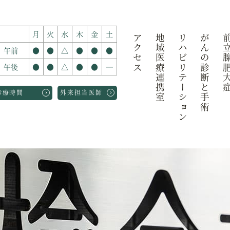
月
火
水
木
金
土
アクセス
地域医療連携室
リハビリテーション
がんの診断と手術
前立腺肥
午前
●
●
△
●
●
●
午後
●
●
△
●
●
―
›
›
診療時間
外来担当医師