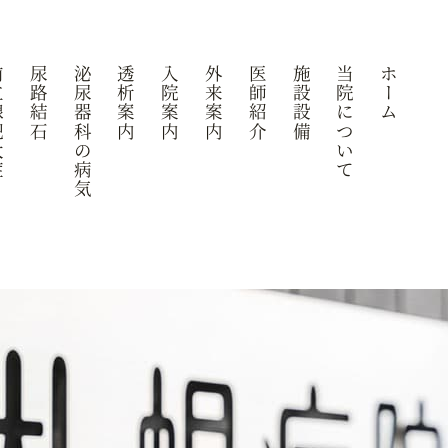
大症
尿路結石
泌尿器科の病気
透析案内
入院案内
外来案内
医師紹介
施設設備
当院について
ホーム