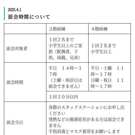
2025.4.1
面会時間について
３階病棟
４階病棟
１回２名まで
小学生以上のご家
１回２名まで
面会対象者
族（配偶者、子
小学生以上
供、両親、兄弟）
平日 １４時～１
平日・土曜 １１
７時
時～１７時
（土曜・休診日は
日曜・祝日 １１
面会時間
面会できません）
時～１７時
１回３０分以内
各階のスタッフステーションにお申し出
ください
発熱などの風邪症状がある方は面会でき
面会当日
ません
手指消毒とマスク着用をお願いします